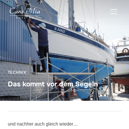
TOGGLE
TECHNIK
Das kommt vor dem Segeln
und nachher auch gleich wieder…